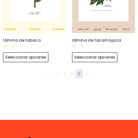
lámina de tabaco
lámina de tacamajaca
4
€
-
11
€
4
€
-
11
€
Seleccionar opciones
Seleccionar opciones
←
1
2
3
4
5
6
→