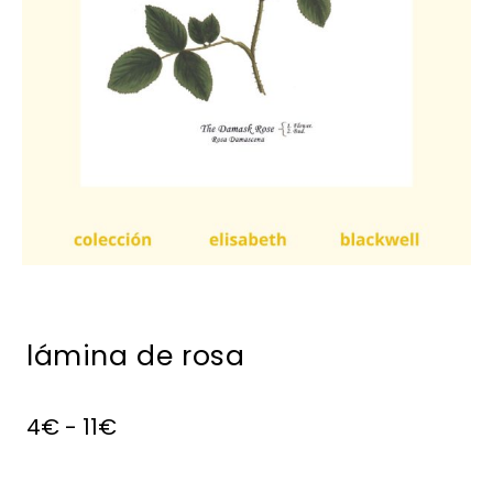
lámina de rosa
4
€
-
11
€