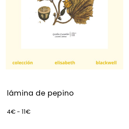
lámina de pepino
4
€
-
11
€