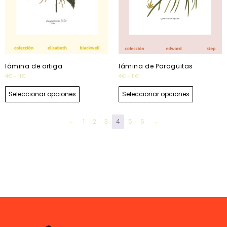
lámina de ortiga
lámina de Paragüitas
4
€
-
11
€
4
€
-
11
€
Seleccionar opciones
Seleccionar opciones
←
1
2
3
4
5
6
→