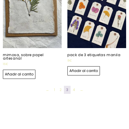
mimosa, sobre papel
pack de 3 etiquetas manila
artesanal
8
€
16
€
Añadir al carrito
Añadir al carrito
←
1
2
3
4
→