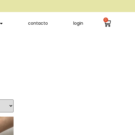
0
contacto
login