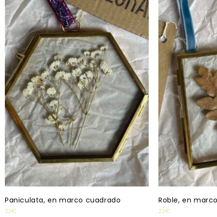
Paniculata, en marco cuadrado
Roble, en marc
22
€
22
€