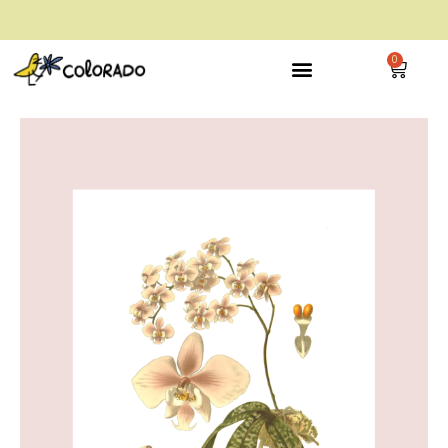
envío gratis a partir de 28€
0