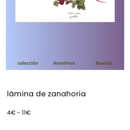
lámina de zanahoria
4
€
-
11
€