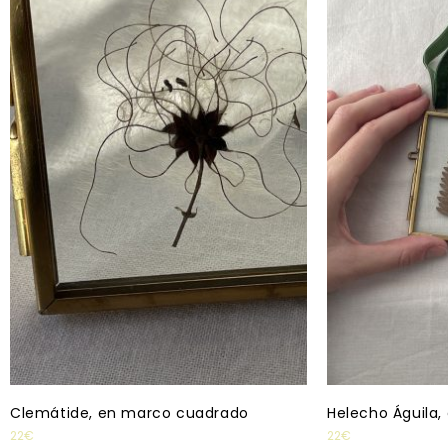
Clemátide, en marco cuadrado
Helecho Águila
22
€
22
€