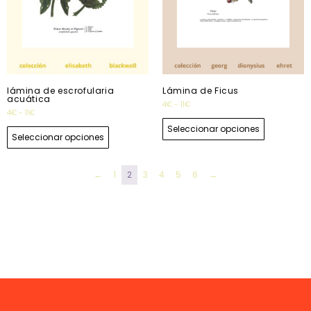
lámina de escrofularia
Lámina de Ficus
acuática
4
€
-
11
€
4
€
-
11
€
Seleccionar opciones
Seleccionar opciones
←
1
2
3
4
5
6
→