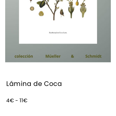
Lámina de Coca
4
€
-
11
€