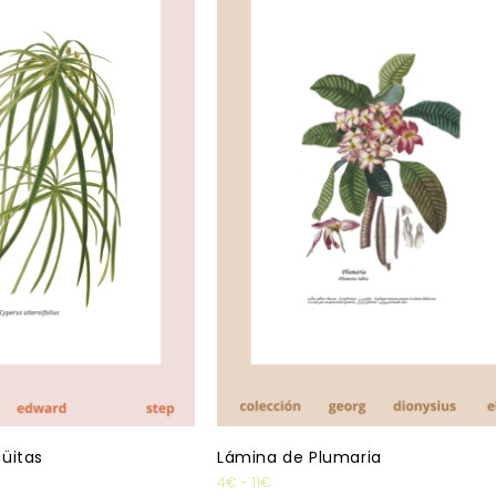
üitas
Lámina de Plumaria
4
€
-
11
€