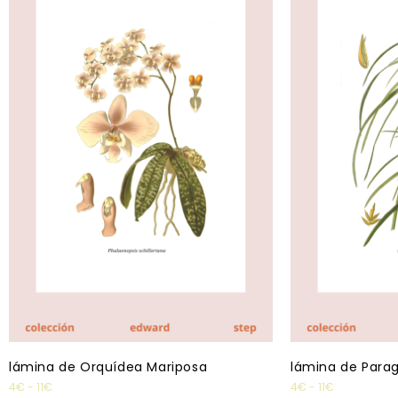
lámina de Orquídea Mariposa
lámina de Parag
4
€
-
11
€
4
€
-
11
€