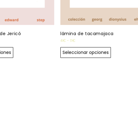
de Jericó
lámina de tacamajaca
4
€
-
11
€
iones
Seleccionar opciones