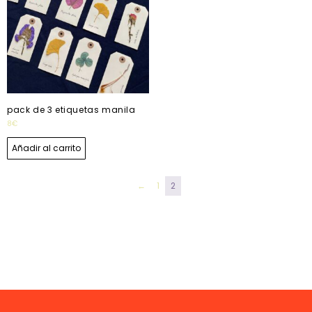
pack de 3 etiquetas manila
8
€
Añadir al carrito
←
1
2