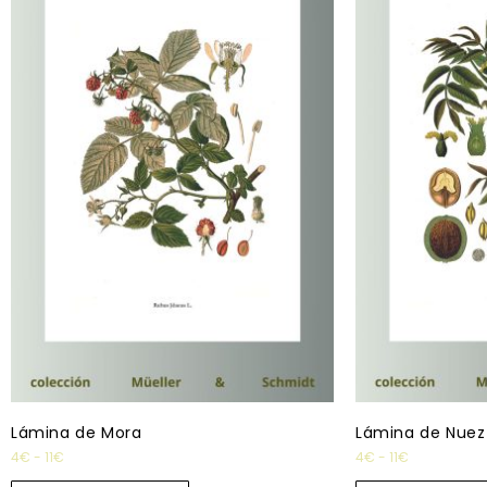
Lámina de Mora
Lámina de Nuez
4
€
-
11
€
4
€
-
11
€