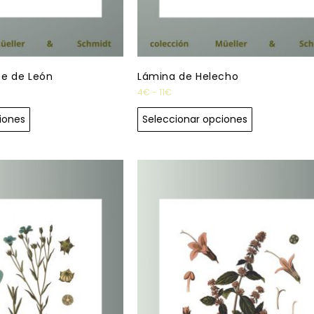
te de León
Lámina de Helecho
4
€
-
11
€
iones
Seleccionar opciones