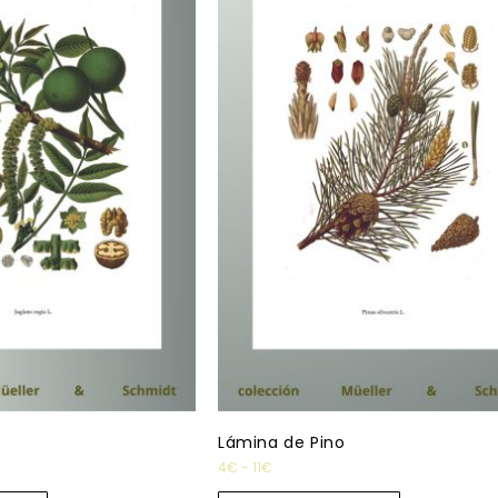
Lámina de Pino
4
€
-
11
€