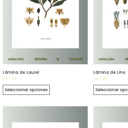
Lámina de Laurel
Lámina de Lino
4
€
-
11
€
4
€
-
11
€
Seleccionar opciones
Seleccionar opc