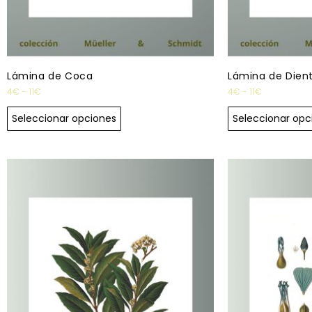
Lámina de Coca
Lámina de Dien
4
€
-
11
€
4
€
-
11
€
Seleccionar opciones
Seleccionar opc