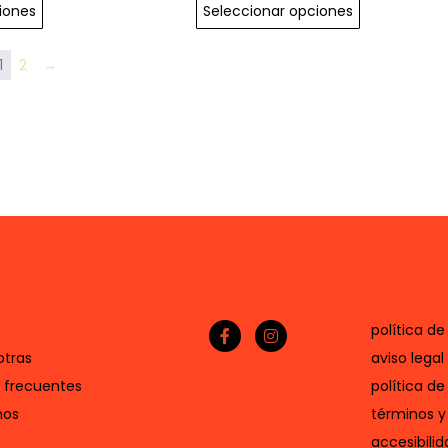
iones
Seleccionar opciones
1
2
→
política de
otras
aviso legal
 frecuentes
política de
nos
términos y
accesibilid