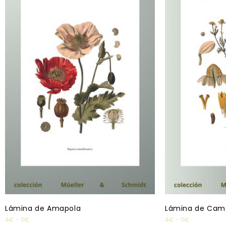
Lámina de Amapola
Lámina de Cam
4
€
-
11
€
4
€
-
11
€