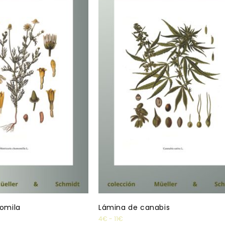
omila
Lámina de canabis
4
€
-
11
€