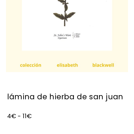
lámina de hierba de san juan
4
€
-
11
€