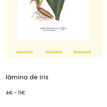
lámina de iris
4
€
-
11
€