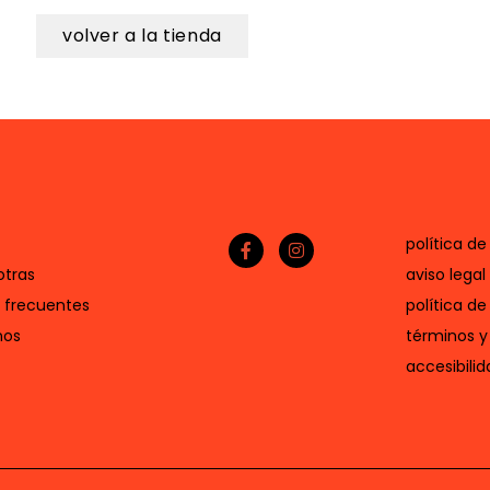
volver a la tienda
política de
otras
aviso legal
 frecuentes
política de
nos
términos y
accesibilid