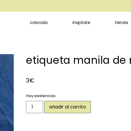
colorado
inspírate
tienda
etiqueta manila d
3
€
Hay existencias
añadir al carrito