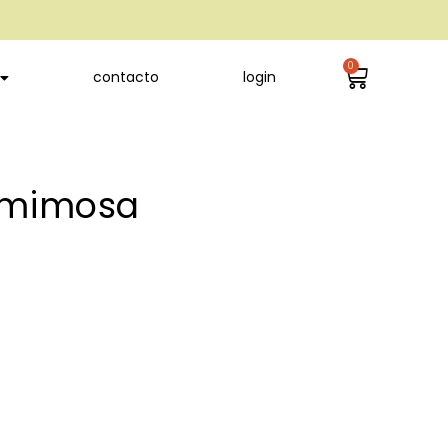
0
contacto
login
e mimosa