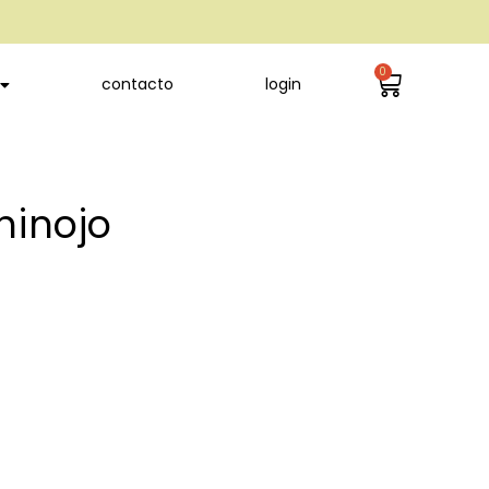
0
contacto
login
hinojo