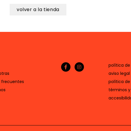
volver a la tienda
política de
otras
aviso legal
 frecuentes
política de
nos
términos y
accesibilid