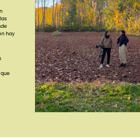
n
las
nde
én hay
s
 que