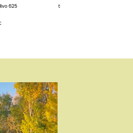
tabla de olivo 624
tabla de olivo 619
25
€
65
€