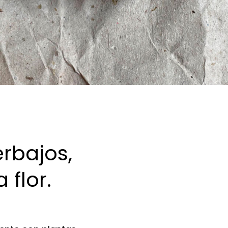
erbajos,
 flor.