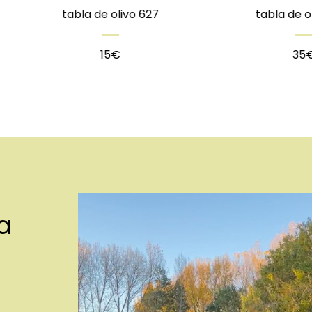
o 627
tabla de olivo 625
35
€
a