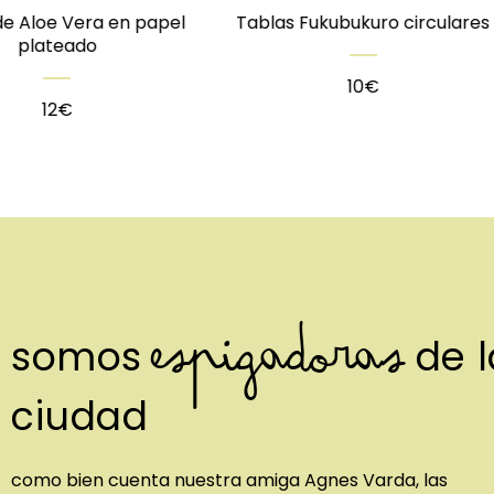
Tablas Fukubukuro circulares
tabla de oliv
10
€
15
€
espigadoras
somos
de l
ciudad
como bien cuenta nuestra amiga Agnes Varda, las