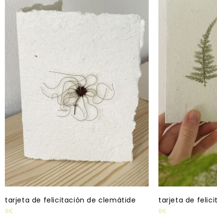
tarjeta de felicitación de clemátide
tarjeta de felic
8
€
8
€