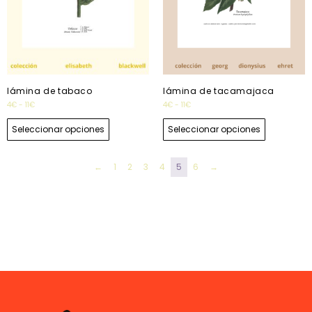
lámina de tabaco
lámina de tacamajaca
4
€
-
11
€
4
€
-
11
€
Seleccionar opciones
Seleccionar opciones
←
1
2
3
4
5
6
→